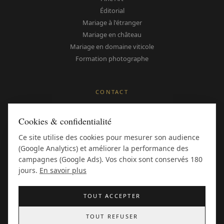
Éditorial
Mariage à l'étranger
Mariage en château
Mariage en domaine viticole
Formation photographe
CONTACT
Me contacter
Cookies & confidentialité
Instagram
Pinterest
Ce site utilise des cookies pour mesurer son audience
(Google Analytics) et améliorer la performance des
Avis Google
campagnes (Google Ads). Vos choix sont conservés 180
Style Me Pretty
jours.
En savoir plus
TOUT ACCEPTER
TOUT REFUSER
©
2026
Mathieu Pasques