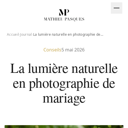
Aller au contenu
EN
Accueil
›
Journal
›
La lumière naturelle en photographie de mariage
CT@MATHIEUPASQUES.COM
Conseils
5 mai 2026
La lumière naturelle
en photographie de
mariage