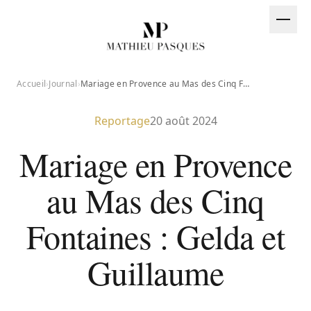
Aller au contenu
EN
Accueil
›
Journal
›
Mariage en Provence au Mas des Cinq Fontaines : Gelda et Guillaume
CT@MATHIEUPASQUES.COM
Reportage
20 août 2024
Mariage en Provence
au Mas des Cinq
Fontaines : Gelda et
Guillaume