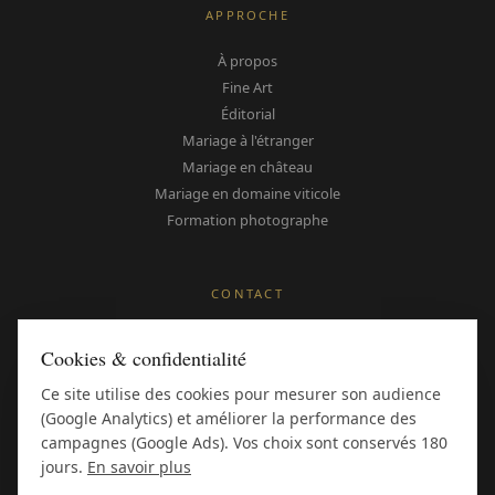
APPROCHE
À propos
Fine Art
Éditorial
Mariage à l'étranger
Mariage en château
Mariage en domaine viticole
Formation photographe
CONTACT
Me contacter
Cookies & confidentialité
Instagram
Pinterest
Ce site utilise des cookies pour mesurer son audience
(Google Analytics) et améliorer la performance des
Avis Google
campagnes (Google Ads). Vos choix sont conservés 180
Style Me Pretty
jours.
En savoir plus