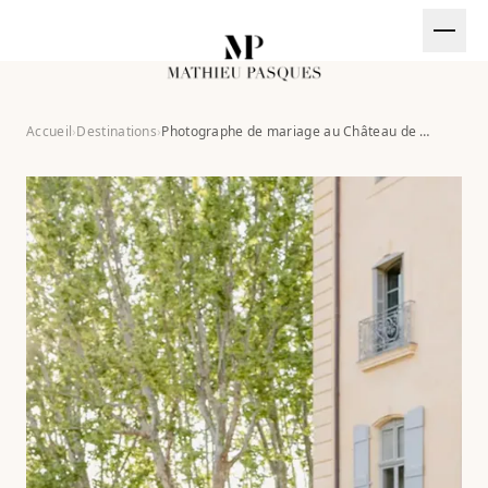
Aller au contenu
EN
Accueil
›
Destinations
›
Photographe de mariage au Château de Fonscolombe
CT@MATHIEUPASQUES.COM