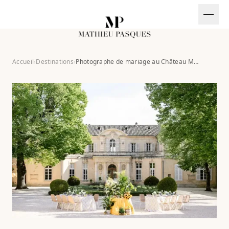
Aller au contenu
EN
Accueil
›
Destinations
›
Photographe de mariage au Château Martinay
CT@MATHIEUPASQUES.COM