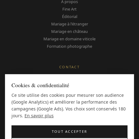
À propos
Fine Art
Éditorial
Mariage à l'étranger
Mariage en château
Mariage en domaine viticole
Formation photographe
CONTACT
Me contacter
Cookies & confidentialité
Instagram
Pinterest
Ce site utilise des cookies pour mesurer son audience
(Google Analytics) et améliorer la performance des
Avis Google
campagnes (Google Ads). Vos choix sont conservés 180
Style Me Pretty
jours.
En savoir plus
TOUT ACCEPTER