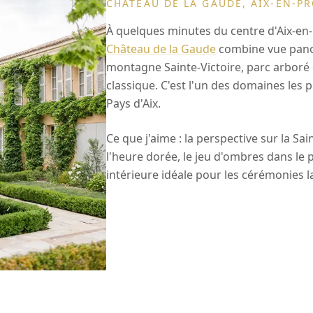
CHÂTEAU DE LA GAUDE, AIX-EN-P
À quelques minutes du centre d'Aix-en-
Château de la Gaude
combine vue pano
montagne Sainte-Victoire, parc arboré 
classique. C'est l'un des domaines les 
Pays d'Aix.
Ce que j'aime : la perspective sur la Sai
l'heure dorée, le jeu d'ombres dans le p
intérieure idéale pour les cérémonies l