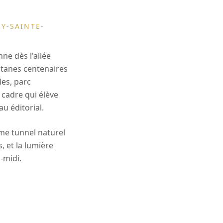
Y-SAINTE-
ne dès l'allée
atanes centenaires
les, parc
 cadre qui élève
u éditorial.
mme tunnel naturel
s, et la lumière
-midi.