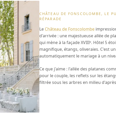
CHÂTEAU DE FONSCOLOMBE, LE PU
RÉPARADE
Le
Château de Fonscolombe
impression
d'arrivée : une majestueuse allée de pl
qui mène à la façade XVIIIᵉ. Hôtel 5 étoi
magnifique, étangs, oliveraies. C'est un
automatiquement le mariage à un nivea
Ce que j'aime : l'allée des platanes co
pour le couple, les reflets sur les étang
filtrée sous les arbres en milieu d'après