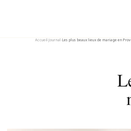
Aller au contenu
EN
CT@MATHIEUPASQUES.COM
Accueil
›
Journal
›
Les plus beaux lieux de mariage en Pro
L