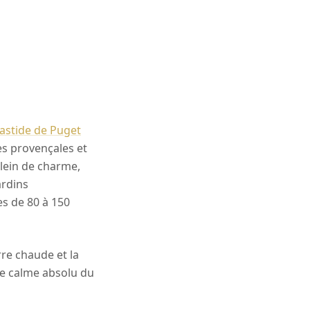
astide de Puget
es provençales et
 plein de charme,
ardins
s de 80 à 150
rre chaude et la
 le calme absolu du