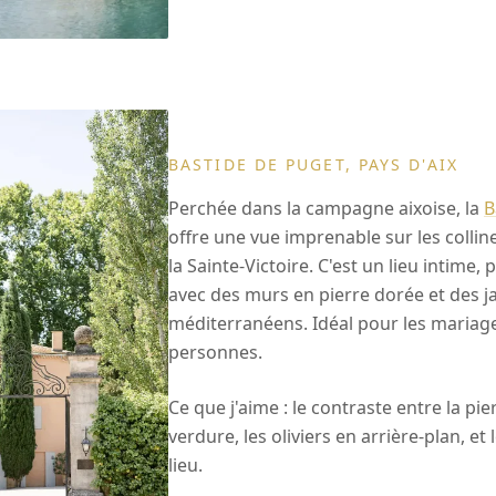
BASTIDE DE PUGET, PAYS D'AIX
Perchée dans la campagne aixoise, la
B
offre une vue imprenable sur les collin
la Sainte-Victoire. C'est un lieu intime,
avec des murs en pierre dorée et des j
méditerranéens. Idéal pour les mariage
personnes.
Ce que j'aime : le contraste entre la pie
verdure, les oliviers en arrière-plan, et
lieu.