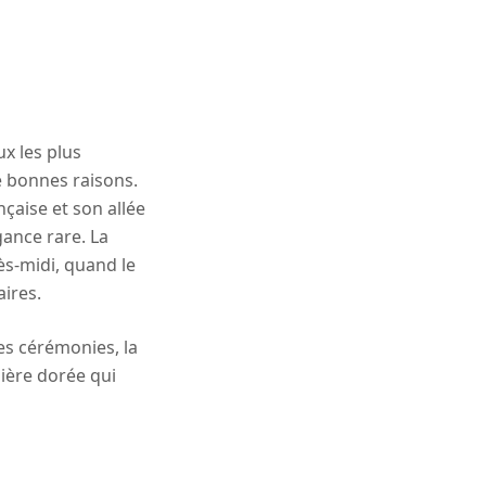
S
ux les plus
 bonnes raisons.
nçaise et son allée
gance rare. La
ès-midi, quand le
aires.
les cérémonies, la
mière dorée qui