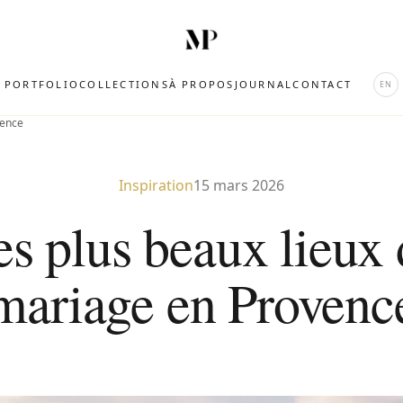
PORTFOLIO
COLLECTIONS
À PROPOS
JOURNAL
CONTACT
EN
vence
Inspiration
15 mars 2026
es plus beaux lieux 
mariage en Provenc